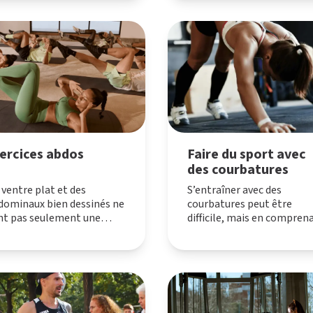
ercices abdos
Faire du sport avec
des courbatures
 ventre plat et des
S’entraîner avec des
dominaux bien dessinés ne
courbatures peut être
nt pas seulement une
difficile, mais en compren
estion d’esthétique, mais
les bonnes pratiques, vous
si de bien-être. La
pouvez poursuivre vos
inture abdominale joue un
objectifs de fitness sans
e crucial dans la stabilité
aggraver ces douleurs.
la posture. En ce début
année, alors que les bonnes