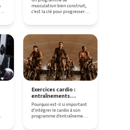
Un programme de
à
musculation bien construit,
z
c’est la clé pour progresser
efficacement et révéler votre
plein potentiel à L’Appart
Fitness.
Exercices cardio :
entraînements
r
efficaces
Pourquoi est-il si important
d’intégrer le cardio à son
programme d’entraînement
? Quels sont les meilleurs
exercices pour maximiser les