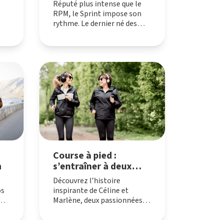
vélo en studio
Réputé plus intense que le
RPM, le Sprint impose son
rythme. Le dernier né des
s
cours de vélo en studio se
e
joue en 30 minutes à haute
intensité pour repousser ses
ant
propres limites en matière
de cardiovasculaire,
un
musculaire et endurance.
ion
Course à pied :
m
s’entraîner à deux
pour rester motivés !
Découvrez l’histoire
os
inspirante de Céline et
Marlène, deux passionnées
e
de course à pied qui