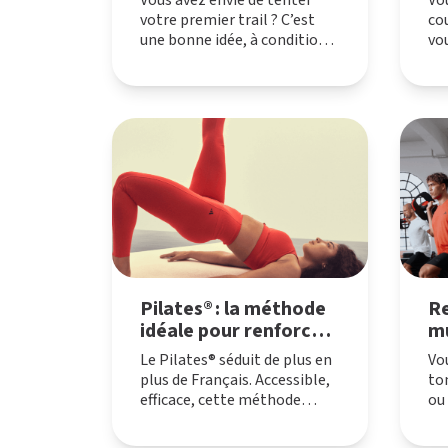
Vous avez envie de tenter
Vo
votre premier trail ? C’est
co
une bonne idée, à condition
vou
de bien comprendre ce que
co
cela implique.
ré
Pilates® : la méthode
R
idéale pour renforcer
mu
son corps et son bien-
et
Le Pilates® séduit de plus en
Vo
être
m
plus de Français. Accessible,
ton
efficace, cette méthode
ou
douce est votre alliée idéale
vo
pour renforcer votre corps,