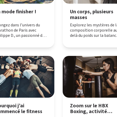
O
T
I
PLATEAU MUSCU-CARDIO
BLOG
ratégies d’entraînement
NNEMENT
COURS COLLECTIFS
DEVENIR FRANCHIS
i vous aideront dans votre
 mode finisher !
Un corps, plusieurs
SMALL GROUP
rcours.
masses
COACHING PERSONNALISÉ
ongez dans l’univers du
Explorez les mystères de l
rathon de Paris avec
composition corporelle a
ilippe D., un passionné de
delà du poids sur la balanc
urse à pied qui partage ses
Découvrez l’importance de
seils avisés pour relever
masse musculaire, de la
défi épique. Découvrez ses
masse graisseuse, de l’IMC
tuces pour une
et bien plus encore.
éparation physique et
Transformez votre vision 
ntale optimale, ainsi que
bien-être avec une approc
s recommandations pour
holistique.
er le stress et trouver la
tivation nécessaire à la
ssite.
urquoi j’ai
Zoom sur le HBX
mmencé le fitness
Boxing, activité