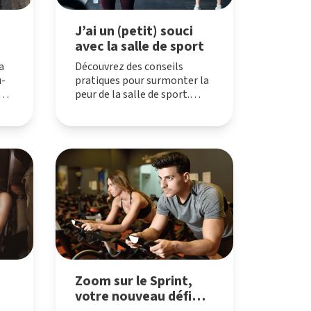
V
É
S
É L’APPART FITNESS
J’ai un (petit) souci
avec la salle de sport
a
Découvrez des conseils
u-
pratiques pour surmonter la
e.
peur de la salle de sport.
 la
Analysez vos appréhensions,
profitez des coachs et
,
adoptez une attitude
positive pour une expérience
du
enrichissante.
he
Zoom sur le Sprint,
votre nouveau défi