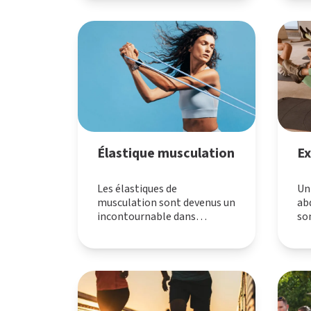
améliorer votre posture et
gagner en sérénité au
quotidien.
Élastique musculation
Ex
Les élastiques de
Un
musculation sont devenus un
ab
incontournable dans
so
l’univers du fitness et du
qu
renforcement musculaire.
aus
Polyvalents et accessibles à
ce
tous, ils permettent de
rôl
travailler efficacement tous
et 
les groupes musculaires,
d’