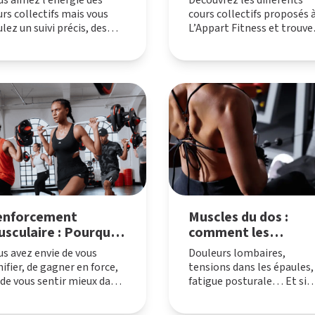
us aimez l’énergie des
Découvrez les différents
sportive
urs collectifs mais vous
cours collectifs proposés 
lez un suivi précis, des
L’Appart Fitness et trouve
nseils adaptés et des
celui qui correspond
sultats mesurables ?
vraiment à vos objectifs.
enforcement
Muscles du dos :
sculaire : Pourquoi
comment les
 comment bien s’y
renforcer et préveni
us avez envie de vous
Douleurs lombaires,
ettre
les douleurs
ifier, de gagner en force,
tensions dans les épaules,
 de vous sentir mieux dans
fatigue posturale… Et si
tre corps ?
tout partait du dos ?