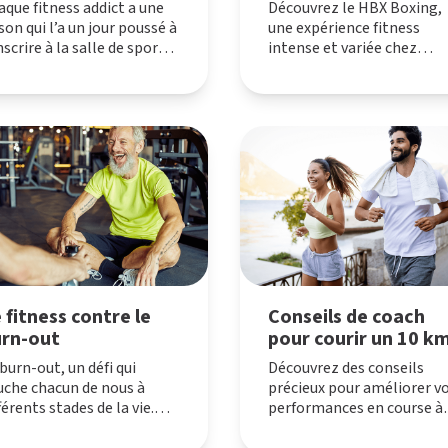
cardio en interval-
aque fitness addict a une
Découvrez le HBX Boxing,
training
son qui l’a un jour poussé à
une expérience fitness
nscrire à la salle de sport.
intense et variée chez
 ce soit dans un objectif
L’Appart Fitness. Suivez le
 performance, pour
témoignages inspirants d
ncontrer du monde ou bien
Nathalie et Martine, deux
r se vider la tête. Nous
adeptes de ce concept alli
ons demandé à des
cardio et renforcement
hérents croisés dans nos
musculaire. Plongez dans 
bs dans quel but ils
cours qui va au-delà des
aient commencé le fitness
attentes, offrant motivat
]
et bien-être au quotidien.
 fitness contre le
Conseils de coach
rn-out
pour courir un 10 k
burn-out, un défi qui
Découvrez des conseils
uche chacun de nous à
précieux pour améliorer v
férents stades de la vie.
performances en course à
tre pressions extérieures
pied, partager l’expérienc