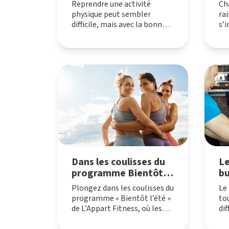
Reprendre une activité
Ch
physique peut sembler
rai
difficile, mais avec la bonne
s’i
motivation et quelques
Que
ajustements, vous pouvez y
de
parvenir !
re
pou
av
ad
clu
av
[…
Dans les coulisses du
Le
programme Bientôt
bu
l’été !
Plongez dans les coulisses du
Le 
programme « Bientôt l’été »
to
de L’Appart Fitness, où les
dif
coachs dévoilent leur
En