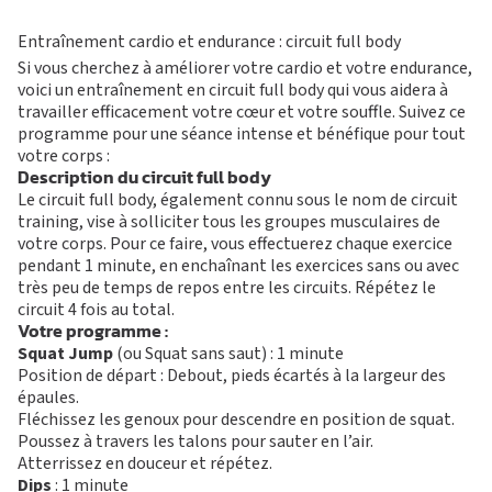
M
O
T
Entraînement cardio et endurance : circuit full body
I
V
É
S’ABONNER
PLATEAU MUSCU-CA
Si vous cherchez à améliorer votre cardio et votre endurance,
FORMULE D’ABONNEMENT
COURS COLLECTIFS
voici un entraînement en circuit full body qui vous aidera à
APPLI JOY
SMALL GROUP
travailler efficacement votre cœur et votre souffle. Suivez ce
COACHING PERSONNA
programme pour une séance intense et bénéfique pour tout
votre corps :
BLOG
Description du circuit full body
DEVENIR FRANCHISÉ L’APPART FITNESS
Le circuit full body, également connu sous le nom de circuit
training, vise à solliciter tous les groupes musculaires de
votre corps. Pour ce faire, vous effectuerez chaque exercice
pendant 1 minute, en enchaînant les exercices sans ou avec
très peu de temps de repos entre les circuits. Répétez le
circuit 4 fois au total.
Votre programme :
Squat Jump
(ou Squat sans saut) : 1 minute
Position de départ : Debout, pieds écartés à la largeur des
épaules.
Fléchissez les genoux pour descendre en position de squat.
Poussez à travers les talons pour sauter en l’air.
Atterrissez en douceur et répétez.
Dips
: 1 minute