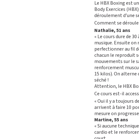
Le HBX Boxing est un
Body Exercices (HBX),
déroulement d’une sé
Comment se déroule 
Nathalie, 51 ans
« Le cours dure de 3
musique. Ensuite on r
perfectionner au fil
chacun le reproduit s
mouvements sur le sac
r
enforcement muscu
15 kilos). On alterne
séché !
Attention, le HBX Bo
Ce cours est-il access
« Oui il y a toujours
arrivent à faire 10 p
mesure on progresse.
Martine, 55 ans
« Si aucune technique 
cardio et le renforc
court.