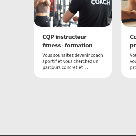
CQP instructeur
C
fitness : formation
pr
coach sportif 2026
qu
Vous souhaitez devenir coach
Vou
sportif et vous cherchez un
vo
sp
parcours concret et
pro
professionnalisant ?
ré
qu