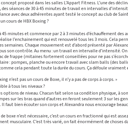
 concept proposé dans les salles L’Appart Fitness. L’une des décl
 des séances de 30 à 45 minutes de travail en intervalles d’intensit
ance avec deux adhérentes ayant testé le concept au club de Saint
un cours de HBX Boxing ?
0 à 45 minutes et commence par 2 à 3 minutes d’échauffement des a
éalise l’enchainement qui est renouvelé tous les 3 mois. Cela per
 des semaines. Chaque mouvement est d’abord présenté par Alexandr
ous son contrôle. Au menu : un travail en intervalle d’intensité. On
 de frappe (mitaines fortement conseillées pour ne pas s’écorcher
laire
: pompes, planche ou encore travail avec slam balls (des ballo
 comme cela pendant toute la durée du cours. Ça défoule vraiment et
xing n’est pas un
cours de Boxe
, il n’y a pas de corps à corps. »
ible à tous les niveaux ?
 des options de niveau. Chacun fait selon sa condition physique, à so
ompes sur les bras quand d’autres en feront seulement 3 sur les geno
 Il faut bien écouter son corps et Alexandra nous encourage beauc
de boxe n’est nécessaire, c’est un cours en fractionné qui est assez 
ement musculaire. C’est très varié, on fait énormément de choses 