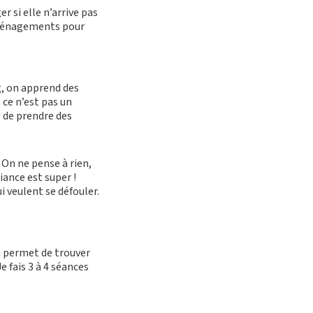
r si elle n’arrive pas
 aménagements pour
g
, on apprend des
 ce n’est pas un
 de prendre des
 On ne pense à rien,
iance est super !
i veulent se défouler.
ça permet de trouver
Je fais 3 à 4 séances