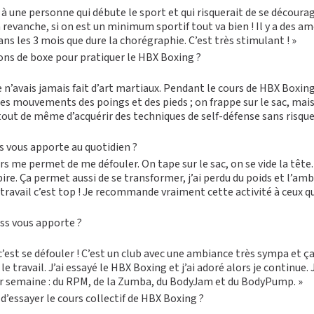
 à une personne qui débute le sport et qui risquerait de se décourage
n revanche, si on est un minimum sportif tout va bien ! Il y a des
ns les 3 mois que dure la chorégraphie. C’est très stimulant ! »
ions de boxe pour pratiquer le HBX Boxing ?
n’avais jamais fait d’art martiaux. Pendant le cours de
HBX Boxin
les mouvements des poings et des pieds ; on frappe sur le sac, mais
out de même d’acquérir des techniques de self-défense sans risque
s vous apporte au quotidien ?
urs me permet de me défouler. On tape sur le sac, on se vide la tête.
pire. Ça permet aussi de se transformer, j’ai perdu du poids et l’amb
travail c’est top ! Je recommande vraiment cette activité à ceux qu
ess vous apporte ?
c’est se défouler ! C’est un club avec une ambiance très sympa et 
le travail. J’ai essayé le HBX Boxing et j’ai adoré alors je continue. 
ar semaine : du RPM, de la
Zumba
, du
BodyJam
et du
BodyPump
. »
 d’essayer le cours collectif de HBX Boxing ?