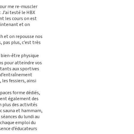
 pour me re-muscler
. J’ai testé le HBX
nt les cours on est
V
É
S
intenant et on
ch et on repousse nos
, pas plus, c’est très
e bien-être physique
’APPART FITNESS
ons pour atteindre vos
utants aux sportives
s d’entraînement
les fessiers, ainsi
spaces forme dédiés,
ffrent également des
 plus des activités
vec sauna et hammam,
 séances du lundi au
 chaque emploi du
ésence d’éducateurs