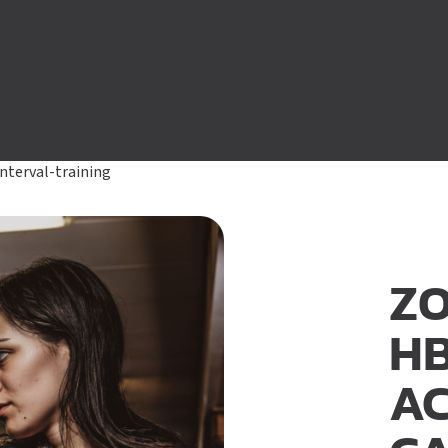
interval-training
ZO
HB
AC