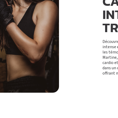
CA
IN
TR
Découvre
intense 
les témo
Martine,
cardio e
dans un 
offrant 