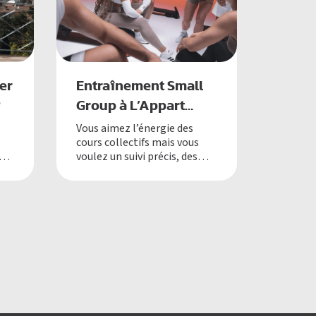
er
Entraînement Small
?
Group à L’Appart
Fitness
Vous aimez l’énergie des
cours collectifs mais vous
on
voulez un suivi précis, des
e
conseils adaptés et des
résultats mesurables ?