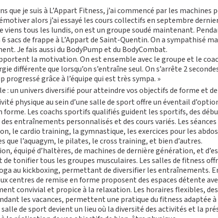
 ans que je suis à L’Appart Fitness, j’ai commencé par les machines
démotiver alors j’ai essayé les cours collectifs en septembre dernier
 Je viens tous les lundis, on est un groupe soudé maintenant. Penda
O
T
I
a 6
sacs de frappe
à L’Appart de Saint-Quentin. On a sympathisé ma
ent. Je fais aussi du BodyPump et du
BodyCombat
.
 apportent la motivation. On est ensemble avec le groupe et le coa
ergie différente que lorsqu’on s’entraîne seul. On s’arrête 2 secondes
up progressé grâce à l’équipe qui est très sympa. »
PLATEAU MUSCU-CARDIO
BLOG
le : un univers diversifié pour atteindre vos objectifs de forme et d
ABONNEMENT
COURS COLLECTIFS
DEVENIR FRANCHISÉ L
ivité physique au sein d’une salle de sport offre un éventail d’opti
SMALL GROUP
n forme. Les coachs sportifs qualifiés guident les sportifs, des déb
COACHING PERSONNALISÉ
s des entraînements personnalisés et des cours variés. Les séance
n, le cardio training, la gymnastique, les exercices pour les abdos, 
les que
l’aquagym
,
le pilates
,
le cross training
, et bien d’autres.
on, équipé d’haltères, de machines de dernière génération, et d’e
 de tonifier tous les groupes musculaires. Les salles de fitness o
oga au kickboxing, permettant de diversifier les entraînements. En
eux centres de remise en forme proposent des espaces détente a
nt convivial et propice à la relaxation. Les horaires flexibles, des
dant les vacances, permettent une pratique du fitness adaptée à
alle de sport devient un lieu où la diversité des activités et la pr