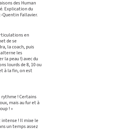
inaisons des Human
é. Explication du
-Quentin Fallavier.
rticulations en
met de se
a, la coach, puis
 alterne les
 la peau !) avec du
ns lourds de 8, 10 ou
 à la fin, on est
n rythme ! Certains
ux, mais au fur et à
oup ! »
intense ! Il mixe le
dans un temps assez