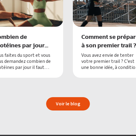
ombien de
Comment se prépar
otéines par jour
à son premier trail 
and on fait du
s faites du sport et vous
Vous avez envie de tenter
us demandez combien de
votre premier trail ? C’est
ort ?
téines par jour il faut
une bonne idée, à conditi
ellement consommer
de bien comprendre ce qu
and on s’entraîne ?
cela implique.
Voir le blog