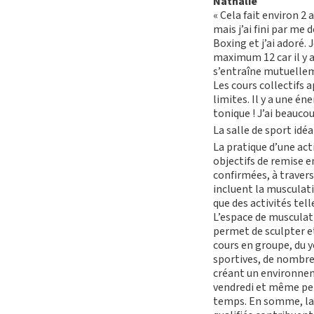
Nathalie
« Cela fait environ 2
mais j’ai fini par me 
Boxing et j’ai adoré.
M
maximum 12 car il y 
s’entraîne mutuellem
Les cours collectifs
limites. Il y a une én
tonique ! J’ai beauco
S’ABONNER
La salle de sport idéa
FORMULE D’
La pratique d’une act
APPLI JOY
objectifs de remise e
confirmées, à traver
incluent la musculatio
que des activités tel
L’espace de musculati
permet de sculpter et
cours en groupe, du y
sportives, de nombr
créant un environneme
vendredi et même pen
temps. En somme, la s