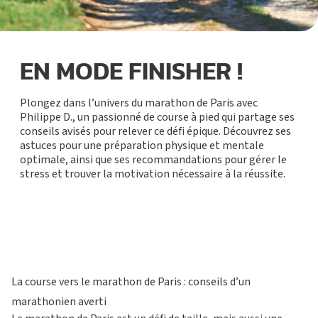
EN MODE FINISHER !
Plongez dans l’univers du marathon de Paris avec
Philippe D., un passionné de course à pied qui partage ses
conseils avisés pour relever ce défi épique. Découvrez ses
astuces pour une préparation physique et mentale
optimale, ainsi que ses recommandations pour gérer le
stress et trouver la motivation nécessaire à la réussite.
M
O
T
La course vers le marathon de Paris : conseils d’un
marathonien averti
S’ABONNER
PLATEAU MUSCU-CA
FORMULE D’ABONNEMENT
COURS COLLECTIFS