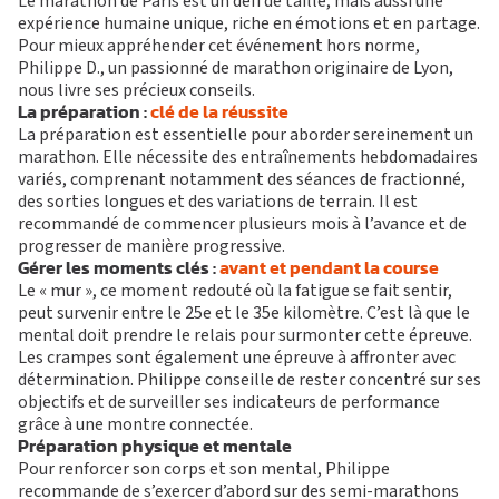
I
V
É
Le marathon de Paris est un défi de taille, mais aussi une
APPLI JOY
SMALL GROUP
expérience humaine unique, riche en émotions et en partage.
COACHING PERSONNA
Pour mieux appréhender cet événement hors norme,
Philippe D., un passionné de marathon originaire de Lyon,
BLOG
nous livre ses précieux conseils.
DEVENIR FRANCHISÉ L’APPART FITNESS
La préparation :
clé de la réussite
La préparation est essentielle pour aborder sereinement un
marathon. Elle nécessite des entraînements hebdomadaires
variés, comprenant notamment des séances de fractionné,
des sorties longues et des variations de terrain. Il est
recommandé de commencer plusieurs mois à l’avance et de
progresser de manière progressive.
Gérer les moments clés :
avant et pendant la course
Le « mur », ce moment redouté où la fatigue se fait sentir,
peut survenir entre le 25e et le 35e kilomètre. C’est là que le
mental doit prendre le relais pour surmonter cette épreuve.
Les crampes sont également une épreuve à affronter avec
détermination. Philippe conseille de rester concentré sur ses
objectifs et de surveiller ses indicateurs de performance
grâce à une montre connectée.
Préparation physique et mentale
Pour renforcer son corps et son mental, Philippe
recommande de s’exercer d’abord sur des semi-marathons