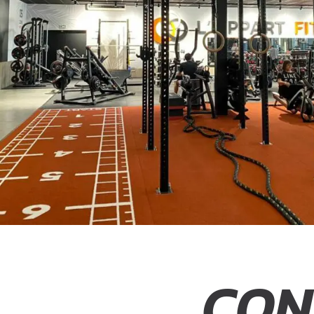
M
S’ABONNER
FORMULE D’ABO
APPLI JOY
CON