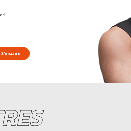
part
S'inscrire
TRES