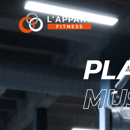
PL
MU