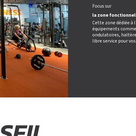
O
T
I
PLATEAU MUSCU-CARDIO
BLOG
Focus sur
NNEMENT
COURS COLLECTIFS
DEVENIR FRANCHIS
SMALL GROUP
la zone fonctionnel
COACHING PERSONNALISÉ
Cette zone dédiée à 
équipements comme de
ondulatoires, haltère
libre service pour vos
SEIL