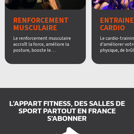
RENFORCEMENT
ENTRAIN
MUSCULAIRE
CARDIO
Le renforcement musculaire
Le cardio-traini
accroît la force, améliore la
d'améliorer votr
posture, booste le
physique, de brûl
métabolisme et favorise le
et de développer
bien-être mental. Découvrez
endurance. Parti
nos cours pour tonifier tout
cours de Body A
votre corps et de travailler sur
ou de Body Comba
votre posture.
garantie de se dé
d'évacuer son str
sentir en meille
simplement.
L’APPART FITNESS, DES SALLES DE
SPORT PARTOUT EN FRANCE
S'ABONNER