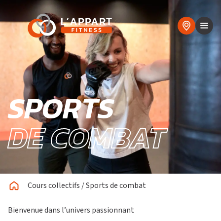
SPORTS
DE COMBAT
Cours collectifs
/
Sports de combat
Bienvenue dans l’univers passionnant