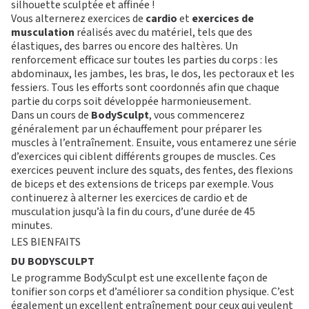
silhouette sculptée et affinée !
Vous alternerez exercices de
cardio
et
exercices de
M
O
T
musculation
réalisés avec du matériel, tels que des
élastiques, des barres ou encore des haltères. Un
renforcement efficace sur toutes les parties du corps : les
I
V
É
abdominaux, les jambes, les bras, le dos, les pectoraux et les
S’ABONNER
PLATEAU MUSCU-CARDIO
FORMULE D’ABONNEMENT
COURS COLLECTIFS
fessiers. Tous les efforts sont coordonnés afin que chaque
APPLI JOY
SMALL GROUP
partie du corps soit développée harmonieusement.
COACHING PERSONNALISÉ
Dans un cours de
BodySculpt
, vous commencerez
BLOG
généralement par un échauffement pour préparer les
DEVENIR FRANCHISÉ L’APPART FITNESS
muscles à l’entraînement. Ensuite, vous entamerez une série
d’exercices qui ciblent différents groupes de muscles. Ces
exercices peuvent inclure des squats, des fentes, des flexions
de biceps et des extensions de triceps par exemple. Vous
continuerez à alterner les exercices de cardio et de
musculation jusqu’à la fin du cours, d’une durée de 45
minutes.
LES BIENFAITS
DU BODYSCULPT
Le programme BodySculpt est une excellente façon de
tonifier son corps et d’améliorer sa condition physique. C’est
également un excellent entraînement pour ceux qui veulent