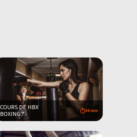
COURS DE HBX
30 min
BOXING™