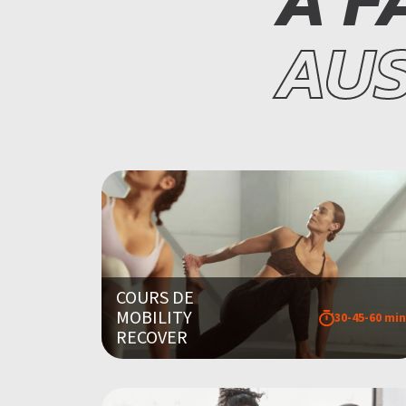
À F
AUSS
COURS DE
MOBILITY
30-45-60 min
RECOVER