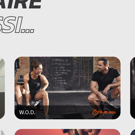
AIRE
COACHING PERSONNALISÉ
I...
W.O.D.
30-45 min