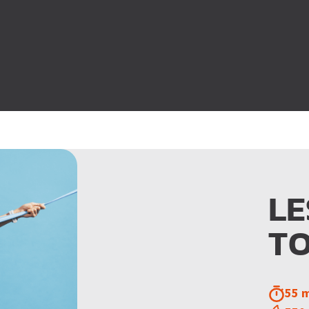
LE
T
55 