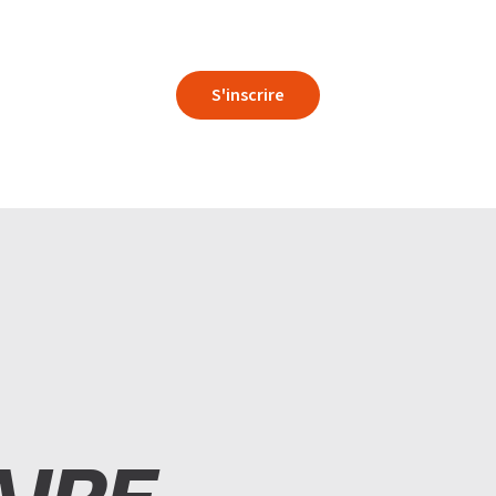
S'inscrire
O
T
I
PLATEAU MUSCU-CARDIO
BLOG
NNEMENT
COURS COLLECTIFS
DEVENIR FRANCHIS
SMALL GROUP