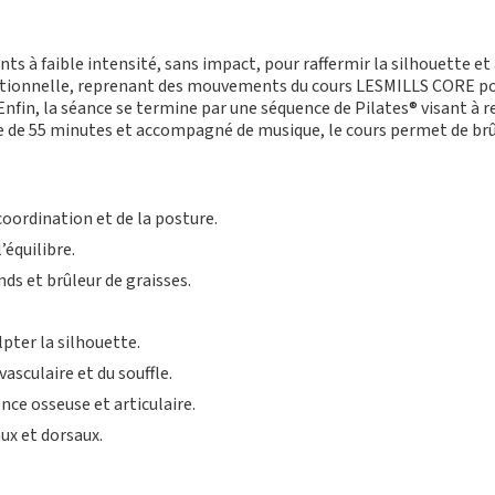
 à faible intensité, sans impact, pour raffermir la silhouette et a
nctionnelle, reprenant des mouvements du cours
LESMILLS CORE
po
 Enfin, la séance se termine par une séquence de
Pilates®
visant à r
 de 55 minutes et accompagné de musique, le cours permet de brûl
coordination et de la posture.
l’équilibre.
s et brûleur de graisses.
ter la silhouette.
asculaire et du souffle.
ce osseuse et articulaire.
ux et dorsaux.