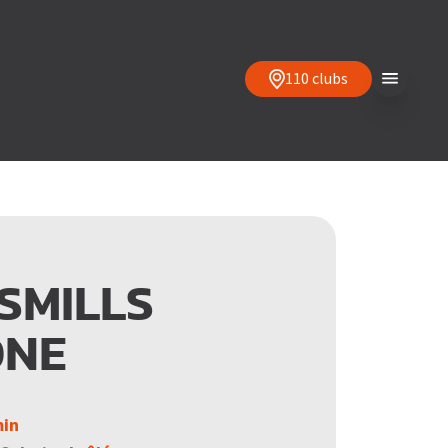
110 clubs
SMILLS
ONE
min