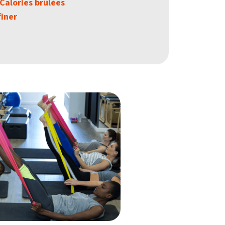
Calories brûlées
finer