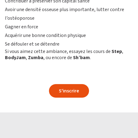
Contribuer à préserver son capital santé
Avoir une densité osseuse plus importante, lutter contre
l’ostéoporose
Gagner en force
Acquérir une bonne condition physique
Se défouler et se détendre
Si vous aimez cette ambiance, essayez les cours de
Step
,
BodyJam
,
Zumba
, ou encore de
Sh’bam
.
S'inscrire