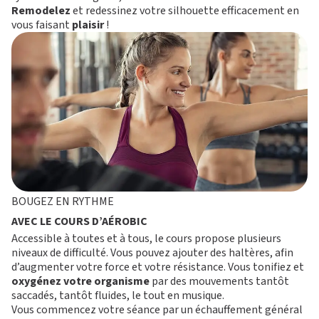
Remodelez
et redessinez votre silhouette efficacement en
vous faisant
plaisir
!
M
O
T
I
V
É
BOUGEZ EN RYTHME
S’ABONNER
PLATEAU MUSCU-CARDIO
FORMULE D’ABONNEMENT
COURS COLLECTIFS
AVEC LE COURS D’AÉROBIC
APPLI JOY
SMALL GROUP
Accessible à toutes et à tous, le cours propose plusieurs
COACHING PERSONNALISÉ
niveaux de difficulté. Vous pouvez ajouter des haltères, afin
BLOG
DEVENIR FRANCHISÉ L’APPART FITNESS
d’augmenter votre force et votre résistance. Vous tonifiez et
oxygénez votre organisme
par des mouvements tantôt
saccadés, tantôt fluides, le tout en musique.
Vous commencez votre séance par un échauffement général