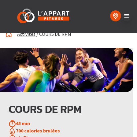
Activités
/
COURS DE RPM
COURS DE RPM
45 min
700 calories brulées