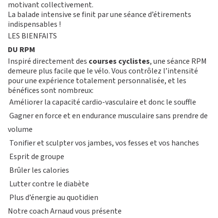
motivant collectivement.
La balade intensive se finit par une séance d’étirements
indispensables !
LES BIENFAITS
DU RPM
Inspiré directement des
courses cyclistes
, une séance RPM
demeure plus facile que le vélo. Vous contrôlez l’intensité
pour une expérience totalement personnalisée, et les
bénéfices sont nombreux:
Améliorer la capacité cardio-vasculaire et donc le souffle
Gagner en force et en endurance musculaire sans prendre de
volume
Tonifier et sculpter vos jambes, vos fesses et vos hanches
Esprit de groupe
Brûler les calories
M
O
T
Lutter contre le diabète
Plus d’énergie au quotidien
S’ABONNER
PLATEAU MUSCU-CARDIO
Notre coach Arnaud vous présente
FORMULE D’ABONNEMENT
COURS COLLECTIFS