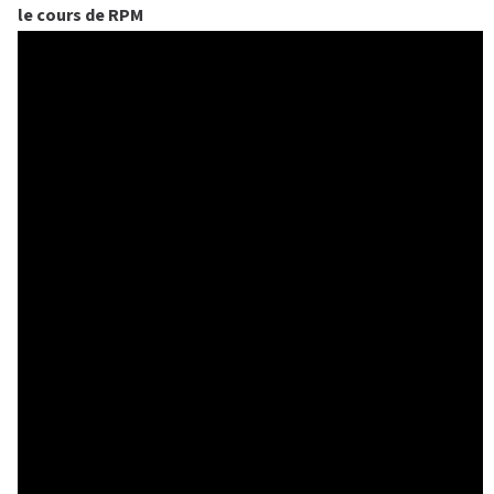
I
V
É
APPLI JOY
SMALL GROUP
le cours de RPM
COACHING PERSONNALISÉ
BLOG
DEVENIR FRANCHISÉ L’APPART FITNESS