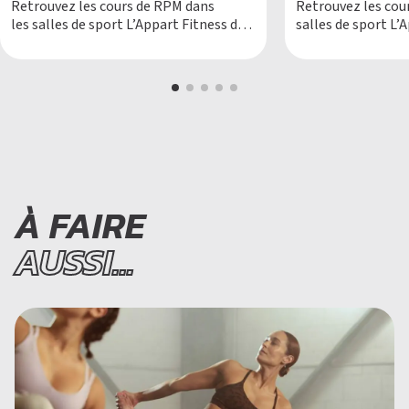
Retrouvez les cours de RPM dans
Retrouvez les cou
les salles de sport L’Appart Fitness de
salles de sport L’
Lyon. C’est l’endroit idéal pour ceux qui
Paris. Nous vous 
cherchent à allier le sport et le plaisir.
expérience ouverte
Nos séances de RPM sont
votre niveau. Nos 
spécialement conçues pour simuler les
expérience, vous
défis des parcours cyclistes extérieurs,
parcours musical 
le tout accompagné de musiques
pour mettre à l’ép
entraînantes qui boostent la […]
votre endurance. 
À FAIRE
AUSSI...