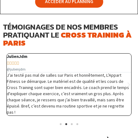
ACCÉDER AU PLANNING
TÉMOIGNAGES DE NOS MEMBRES
CROSS TRAINING À
PRATIQUANT LE
PARIS
JulienJdm
m






@julienjdm
@
e
J’ai testé pas mal de salles sur Paris et honnêtement, L’Appart
S
Fitness se démarque. Le matériel est de qualité et les cours de
v
Cross Training sont super bien encadrés. Le coach prend le temps
t
d'expliquer chaque exercice, c’est vraiment un gros plus. Après
,
chaque séance, je ressens que j’ai bien travaillé, mais sans être
épuisé. Bref, c’est devenu ma routine sportive et je ne regrette
pas !