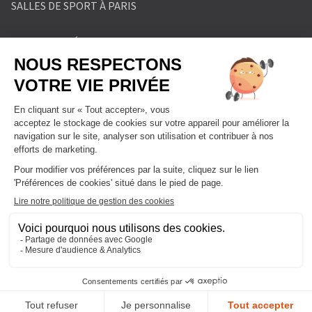
SALLES DE SPORT À PARIS
MENTIONS LÉGALES
POLITIQUE DE PROTECTION DES DONNÉES
POLITIQUE COOKIES
CONDITIONS GÉNÉRALES DE VENTE
RÈGLEMENT INTÉRIEUR
FORMULAIRE DE RETRACTATION
FORMULAIRE DE RÉSILIATION
FORMULE ABONNEMENT
BLOG
DEVENIR FRANCHISÉ
NOUS CONTACTER
FAQ
PLAN DU SITE
GESTIONNAIRE DE COOKIES
Tous droits réservés l'Appart Fitness Enseigne de Fitnessa Group