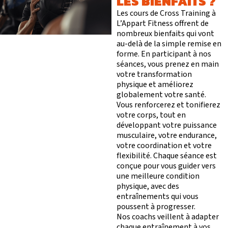
LES BIENFAITS ?
Les cours de Cross Training à
L’Appart Fitness offrent de
nombreux bienfaits qui vont
au-delà de la simple remise en
forme. En participant à nos
séances, vous prenez en main
votre transformation
physique et améliorez
globalement votre santé.
Vous renforcerez et tonifierez
votre corps, tout en
développant votre puissance
M
O
T
musculaire, votre endurance,
votre coordination et votre
flexibilité. Chaque séance est
conçue pour vous guider vers
une meilleure condition
physique, avec des
S’ABONNER
PLATEAU MUSCU-CA
entraînements qui vous
FORMULE D’ABONNEMENT
COURS COLLECTIFS
poussent à progresser.
APPLI JOY
SMALL GROUP
Nos coachs veillent à adapter
COACHING PERSONNA
chaque entraînement à vos