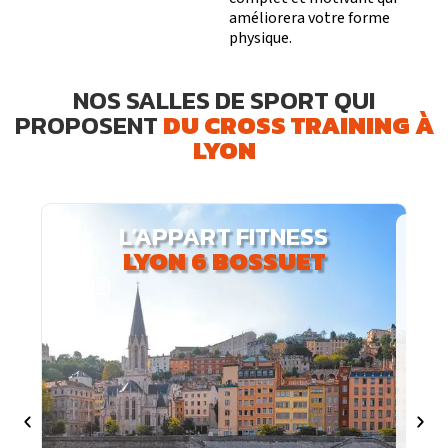
améliorera votre forme
physique.
NOS SALLES DE SPORT QUI
PROPOSENT
DU CROSS TRAINING À
LYON
L’APPART FITNESS
Horaires d’ouverture
LYON 6 BOSSUET
Du lundi au dimanche : 6h-23h
Adresse
141 rue Bataille,
69008 Lyon
Contact
+33 4 72 62 59 29
Découvrir le club