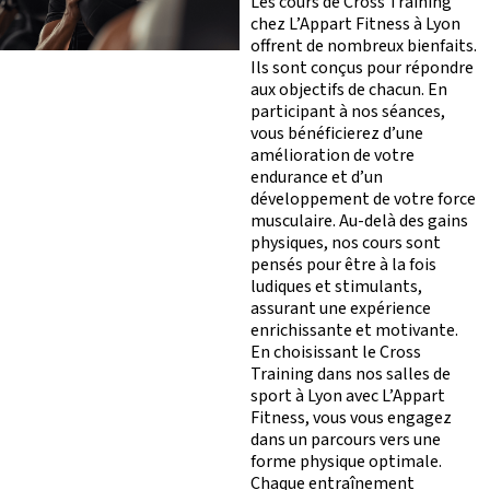
Les cours de Cross Training
chez L’Appart Fitness à Lyon
offrent de nombreux bienfaits.
Ils sont conçus pour répondre
aux objectifs de chacun. En
participant à nos séances,
vous bénéficierez d’une
amélioration de votre
endurance et d’un
développement de votre force
musculaire. Au-delà des gains
physiques, nos cours sont
pensés pour être à la fois
ludiques et stimulants,
assurant une expérience
M
O
T
enrichissante et motivante.
En choisissant le Cross
Training dans nos salles de
sport à Lyon avec L’Appart
Fitness, vous vous engagez
dans un parcours vers une
S’ABONNER
PLATEAU MUSCU-CA
forme physique optimale.
FORMULE D’ABONNEMENT
COURS COLLECTIFS
Chaque entraînement