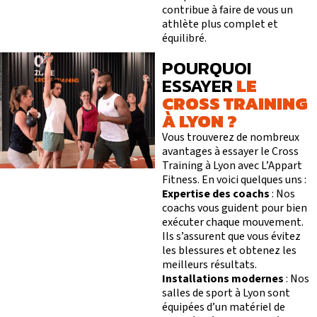
I
V
É
APPLI JOY
SMALL GROUP
contribue à faire de vous un
COACHING PERSONNA
athlète plus complet et
BLOG
équilibré.
DEVENIR FRANCHISÉ L’APPART FITNESS
POURQUOI
ESSAYER
LE
CROSS TRAINING
À LYON ?
Vous trouverez de nombreux
avantages à essayer le Cross
Training à Lyon avec L’Appart
Fitness. En voici quelques uns :
Expertise des coachs
: Nos
coachs vous guident pour bien
exécuter chaque mouvement.
Ils s’assurent que vous évitez
les blessures et obtenez les
meilleurs résultats.
Installations modernes
: Nos
salles de sport à Lyon sont
équipées d’un matériel de