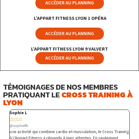
ACCÉDER AU PLANNING
L’APPART FITNESS LYON 1 OPÉRA
ACCÉDER AU PLANNING
L’APPART FITNESS LYON 9 VALVERT
ACCÉDER AU PLANNING
TÉMOIGNAGES DE NOS MEMBRES
PRATIQUANT LE
CROSS TRAINING À
LYON
Sophie L
Ju







@sophielfb
@j
une activité qui combine cardio et musculation, le Cross Training
L'A
pe.
à L'Appart Fitness a répondu à mes attentes. En seulement
Tra