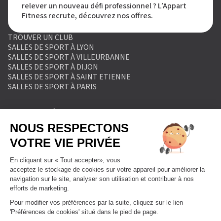
relever un nouveau défi professionnel ? L’Appart
Fitness recrute, découvrez nos offres.
TROUVER UN CLUB
SALLES DE SPORT À LYON
SALLES DE SPORT À VILLEURBANNE
SALLES DE SPORT À DIJON
SALLES DE SPORT À SAINT ETIENNE
SALLES DE SPORT À PARIS
MENTIONS LÉGALES
POLITIQUE DE PROTECTION DES DONNÉES
POLITIQUE COOKIES
CONDITIONS GÉNÉRALES DE VENTE
RÈGLEMENT INTÉRIEUR
FORMULAIRE DE RETRACTATION
FORMULAIRE DE RÉSILIATION
FORMULE ABONNEMENT
BLOG
DEVENIR FRANCHISÉ