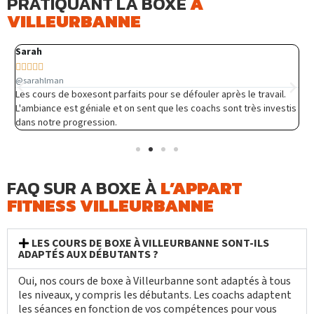
PRATIQUANT LA BOXE
À
VILLEURBANNE
Sarah
L






@sarahlman
@
Les cours de boxesont parfaits pour se défouler après le travail.
J
L'ambiance est géniale et on sent que les coachs sont très investis
p
dans notre progression.
b
FAQ SUR A BOXE À
L’APPART
FITNESS VILLEURBANNE
LES COURS DE BOXE À VILLEURBANNE SONT-ILS
ADAPTÉS AUX DÉBUTANTS ?
Oui, nos cours de boxe à Villeurbanne sont adaptés à tous
les niveaux, y compris les débutants. Les coachs adaptent
les séances en fonction de vos compétences pour vous