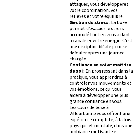
M
O
T
I
V
É
FORMULE D’ABONNEMENT
COURS COLLECTIFS
attaques, vous développerez
APPLI JOY
SMALL GROUP
votre coordination, vos
COACHING PERSONNA
réflexes et votre équilibre.
Gestion du stress
: La boxe
BLOG
permet d’évacuer le stress
DEVENIR FRANCHISÉ L’APPART FITNESS
accumulé tout en vous aidant
à canaliser votre énergie. C’est
une discipline idéale pour se
défouler après une journée
chargée.
Confiance en soi et maîtrise
de soi
: En progressant dans la
pratique, vous apprendrez à
contrôler vos mouvements et
vos émotions, ce qui vous
aidera à développer une plus
grande confiance en vous.
Les cours de boxe à
Villeurbanne vous offrent une
expérience complète, à la fois
physique et mentale, dans une
ambiance motivante et