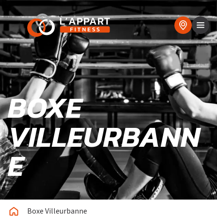
BOXE
VILLEURBANN
E
Boxe Villeurbanne