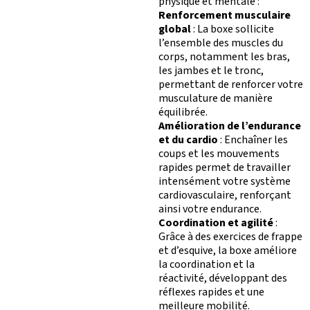
physique et mentale :
Renforcement musculaire
global
: La boxe sollicite
l’ensemble des muscles du
corps, notamment les bras,
les jambes et le tronc,
permettant de renforcer votre
musculature de manière
équilibrée.
Amélioration de l’endurance
et du cardio
: Enchaîner les
coups et les mouvements
rapides permet de travailler
intensément votre système
cardiovasculaire, renforçant
ainsi votre endurance.
M
O
T
Coordination et agilité
:
Grâce à des exercices de frappe
et d’esquive, la boxe améliore
la coordination et la
réactivité, développant des
réflexes rapides et une
S’ABONNER
PLATEAU MUSCU-CA
meilleure mobilité.
FORMULE D’ABONNEMENT
COURS COLLECTIFS