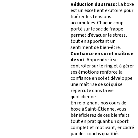
I
V
É
Réduction du stress
: La boxe
APPLI JOY
SMALL GROUP
est un excellent exutoire pour
COACHING PERSONNA
libérer les tensions
BLOG
accumulées. Chaque coup
DEVENIR FRANCHISÉ L’APPART FITNESS
porté sur le sac de frappe
permet d’évacuer le stress,
tout en apportant un
sentiment de bien-être.
Confiance en soi et maîtrise
de soi
: Apprendre à se
contrôler sur le ring et à gérer
ses émotions renforce la
confiance en soi et développe
une maîtrise de soi qui se
répercute dans la vie
quotidienne.
En rejoignant nos cours de
boxe à Saint-Étienne, vous
bénéficierez de ces bienfaits
tout en pratiquant un sport
complet et motivant, encadré
par des coachs qualifiés.