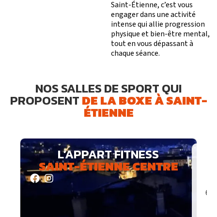
Saint-Étienne, c’est vous
engager dans une activité
intense qui allie progression
physique et bien-être mental,
tout en vous dépassant à
chaque séance.
NOS SALLES DE SPORT QUI
PROPOSENT
DE LA BOXE À SAINT-
ÉTIENNE
L’APPART FITNESS
Horaires d’ouverture
SAINT-ÉTIENNE CENTRE
Du lundi au dimanche : 6h-23h
Adresse
123 Rue Bergson,
42000 Saint-étienne
6 P
Contact