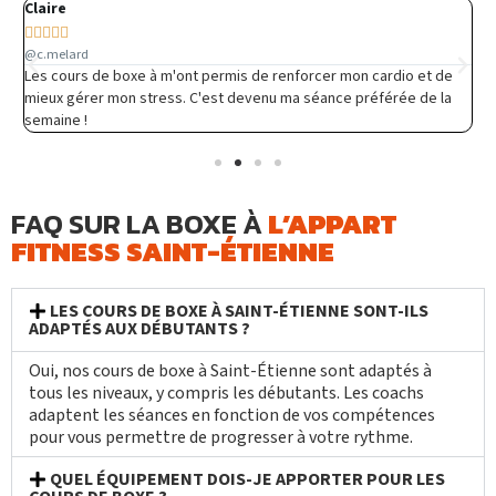
Claire
D






@c.melard
@
Les cours de boxe à m'ont permis de renforcer mon cardio et de
E
mieux gérer mon stress. C'est devenu ma séance préférée de la
l
semaine !
p
FAQ SUR LA BOXE À
L’APPART
FITNESS SAINT-ÉTIENNE
LES COURS DE BOXE À SAINT-ÉTIENNE SONT-ILS
ADAPTÉS AUX DÉBUTANTS ?
Oui, nos cours de boxe à Saint-Étienne sont adaptés à
tous les niveaux, y compris les débutants. Les coachs
adaptent les séances en fonction de vos compétences
pour vous permettre de progresser à votre rythme.
QUEL ÉQUIPEMENT DOIS-JE APPORTER POUR LES