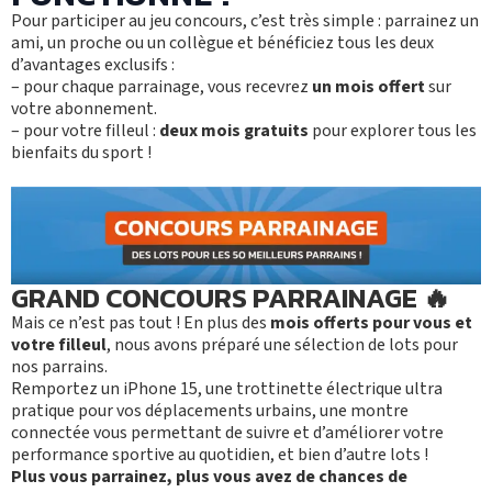
Pour participer au jeu concours, c’est très simple : parrainez un
ami, un proche ou un collègue et bénéficiez tous les deux
d’avantages exclusifs :
– pour chaque parrainage, vous recevrez
un mois offert
sur
votre abonnement.
– pour votre filleul :
deux mois gratuits
pour explorer tous les
bienfaits du sport !
M
O
T
I
V
É
GRAND CONCOURS PARRAINAGE 🔥
S’ABONNER
PLATEAU MUSCU-CA
Mais ce n’est pas tout ! En plus des
mois offerts pour vous et
FORMULE D’ABONNEMENT
COURS COLLECTIFS
votre filleul
, nous avons préparé une sélection de lots pour
APPLI JOY
SMALL GROUP
nos parrains.
COACHING PERSONNA
Remportez un iPhone 15, une trottinette électrique ultra
pratique pour vos déplacements urbains, une montre
BLOG
connectée vous permettant de suivre et d’améliorer votre
DEVENIR FRANCHISÉ L’APPART FITNESS
performance sportive au quotidien, et bien d’autre lots !
Plus vous parrainez, plus vous avez de chances de