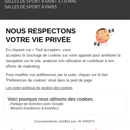
SALLES DE SPORT À SAINT ETIENNE
SALLES DE SPORT À PARIS
MENTIONS LÉGALES
POLITIQUE DE PROTECTION DES DONNÉES
POLITIQUE COOKIES
CONDITIONS GÉNÉRALES DE VENTE
RÈGLEMENT INTÉRIEUR
FORMULAIRE DE RETRACTATION
FORMULAIRE DE RÉSILIATION
FORMULE ABONNEMENT
BLOG
DEVENIR FRANCHISÉ
NOUS CONTACTER
FAQ
PLAN DU SITE
GESTIONNAIRE DE COOKIES
Tous droits réservés l'Appart Fitness Enseigne de Fitnessa Group