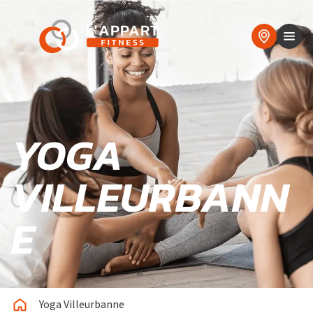
YOGA
VILLEURBANN
E
Yoga Villeurbanne