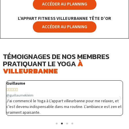
ACCÉDER AU PLANNING
L’APPART FITNESS VILLEURBANNE TÊTE D’OR
ACCÉDER AU PLANNING
TÉMOIGNAGES DE NOS MEMBRES
PRATIQUANT LE YOGA
À
VILLEURBANNE
Guillaume
C






@guillaumekleim
@
J'ai commencé le Yoga à L'appart villeurbanne pour me relaxer, et
J
c’est devenu indispensable dans ma routine. L'ambiance est zen et
a
vraiment apaisante.
☺