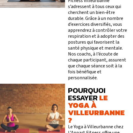
Fitness Villeurbanne
s’adressent à tous ceux qui
cherchent un bien-être
durable. Grâce à un nombre
d’exercices diversifiés, vous
apprendrez à contrôler votre
respiration et à adopter des
postures qui favorisent la
santé physique et mentale.
M
O
T
Nos coachs, à l’écoute de
chaque participant, assurent
que chaque séance soit à la
I
V
É
fois bénéfique et
personnalisée.
S’ABONNER
PLATEAU MUSCU-CA
POURQUOI
FORMULE D’ABONNEMENT
COURS COLLECTIFS
ESSAYER
LE
APPLI JOY
SMALL GROUP
YOGA À
COACHING PERSONNA
VILLEURBANNE
BLOG
DEVENIR FRANCHISÉ L’APPART FITNESS
?
Le Yoga à Villeurbanne chez
L’Appart Fitness offre une