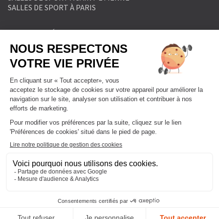
SALLES DE SPORT À PARIS
MENTIONS LÉGALES
POLITIQUE DE PROTECTION DES DONNÉES
POLITIQUE COOKIES
CONDITIONS GÉNÉRALES DE VENTE
RÈGLEMENT INTÉRIEUR
FORMULAIRE DE RETRACTATION
FORMULAIRE DE RÉSILIATION
FORMULE ABONNEMENT
BLOG
DEVENIR FRANCHISÉ
NOUS CONTACTER
FAQ
PLAN DU SITE
GESTIONNAIRE DE COOKIES
Tous droits réservés l'Appart Fitness Enseigne de Fitnessa Group