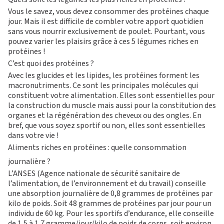
Vous le savez, vous devez consommer des protéines chaque
jour. Mais il est difficile de combler votre apport quotidien
sans vous nourrir exclusivement de poulet. Pourtant, vous
M
O
T
pouvez varier les plaisirs grâce à ces 5 légumes riches en
protéines !
I
V
É
C’est quoi des protéines ?
S’ABONNER
PLATEAU MUSCU-CA
Avec les glucides et les lipides, les protéines forment les
FORMULE D’ABONNEMENT
COURS COLLECTIFS
macronutriments. Ce sont les principales molécules qui
APPLI JOY
SMALL GROUP
constituent votre alimentation. Elles sont essentielles pour
COACHING PERSONNA
la construction du muscle mais aussi pour la constitution des
BLOG
organes et la régénération des cheveux ou des ongles. En
DEVENIR FRANCHISÉ L’APPART FITNESS
bref, que vous soyez sportif ou non, elles sont essentielles
dans votre vie !
Aliments riches en protéines : quelle consommation
journalière ?
L’ANSES (Agence nationale de sécurité sanitaire de
l’alimentation, de l’environnement et du travail) conseille
une absorption journalière de 0,8 grammes de protéines par
kilo de poids. Soit 48 grammes de protéines par jour pour un
individu de 60 kg. Pour les sportifs d’endurance, elle conseille
de 1,5 à 1,7 gramme/jour/kilo de poids de corps, soit environ