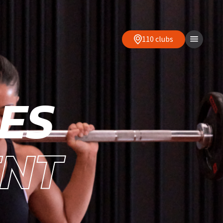
110 clubs
ES
ENT