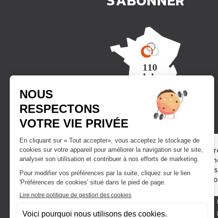
S'ABONNER
Trouver un club
Vous avez le pr
DEVENIR
sport ? Rejoign
FRANCHISÉ
franchisés pas
pour vous acc
TROUVER UN CLUB
SALLES DE SPORT À LYON