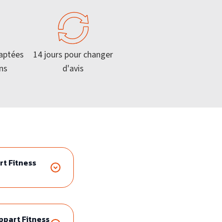
V
É
aptées
14 jours pour changer
É L’APPART FITNESS
ns
d'avis
rt Fitness
ppart Fitness