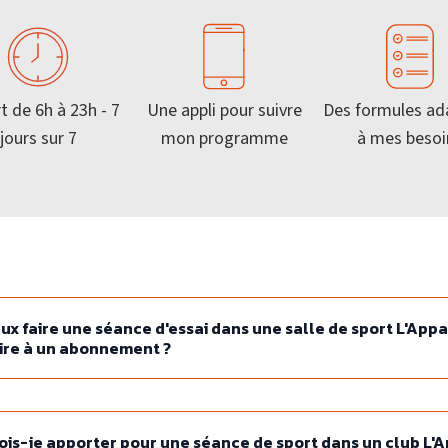
O
T
I
S
t de 6h à 23h - 7
Une appli pour suivre
Des formules ad
PLATEAU MUSCU-CARDIO
BLOG
NNEMENT
COURS COLLECTIFS
DEVENIR FRANCHIS
jours sur 7
mon programme
à mes besoi
SMALL GROUP
COACHING PERSONNALISÉ
ux faire une séance d'essai dans une salle de sport L'Appa
ire à un abonnement ?
ois-je apporter pour une séance de sport dans un club L'A