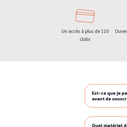
M
Un accès à plus de 110
Ouver
S’ABONNER
FORMULE D’ABO
clubs
APPLI JOY
Est-ce que je pe
avant de souscr
Quel matériel d