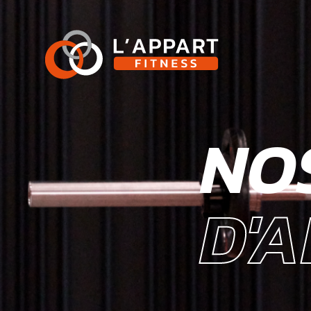
NO
D'