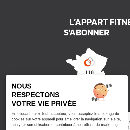
L’APPART FITN
S'ABONNER
Trouver un club
Vous avez le pr
DEVENIR
sport ? Rejoign