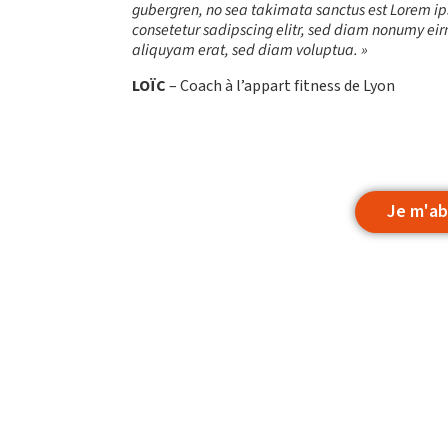
gubergren, no sea takimata sanctus est Lorem ip
consetetur sadipscing elitr, sed diam nonumy ei
aliquyam erat, sed diam voluptua. »
LOÏC
– Coach à l’appart fitness de Lyon
M
Je m'ab
S’ABONNER
FORMULE D’
APPLI JOY