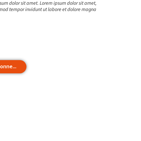
sum dolor sit amet. Lorem ipsum dolor sit amet,
rmod tempor invidunt ut labore et dolore magna
O
T
I
onne...
PLATEAU MUSCU-CARDIO
BLOG
ABONNEMENT
COURS COLLECTIFS
DEVENIR FRANCHISÉ L
SMALL GROUP