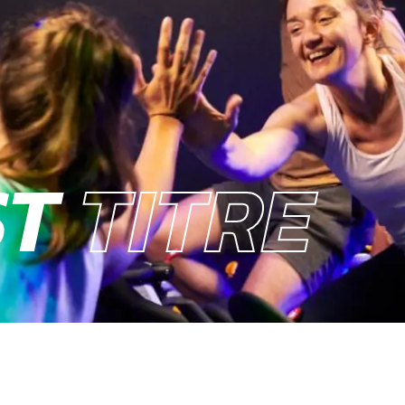
ST
TITRE