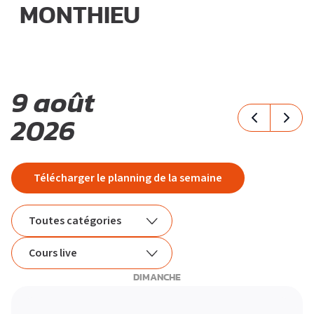
MONTHIEU
M
O
T
9 août
I
V
É
S’ABONNER
PLATEAU MUSCU-CARDIO
2026
FORMULE D’ABONNEMENT
COURS COLLECTIFS
APPLI JOY
SMALL GROUP
COACHING PERSONNALISÉ
BLOG
DEVENIR FRANCHISÉ L’APPART FITNESS
Télécharger le planning de la semaine
Toutes catégories
Toutes catégories
Cours live
DIMANCHE
Méthode douce
Tous les cours