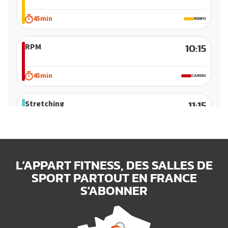
Small Group
Cours vidéos
45min
RENFO
Cardio
RPM
Sports de combat
10:15
45min
CARDIO
Stretching
11:15
45min
L’APPART FITNESS, DES SALLES DE
SPORT PARTOUT EN FRANCE
S'ABONNER