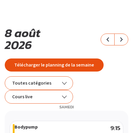
M
O
T
8 août
2026
I
V
É
S’ABONNER
PLATEAU MUSCU-CARDIO
FORMULE D’ABONNEMENT
COURS COLLECTIFS
APPLI JOY
SMALL GROUP
COACHING PERSONNALISÉ
Télécharger le planning de la semaine
BLOG
DEVENIR FRANCHISÉ L’APPART FITNESS
Toutes catégories
Toutes catégories
Cours live
SAMEDI
Renfo
Tous les cours
Méthode douce
Cours live
Bodypump
9:15