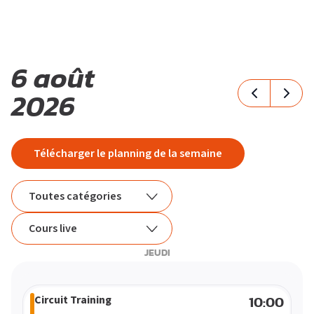
M
O
T
6 août
2026
I
V
É
S’ABONNER
PLATEAU MUSCU-CARDIO
FORMULE D’ABONNEMENT
COURS COLLECTIFS
APPLI JOY
SMALL GROUP
COACHING PERSONNALISÉ
Télécharger le planning de la semaine
BLOG
DEVENIR FRANCHISÉ L’APPART FITNESS
Toutes catégories
Toutes catégories
Cours live
JEUDI
Renfo
Tous les cours
Small Group
Cours live
Circuit Training
10:00