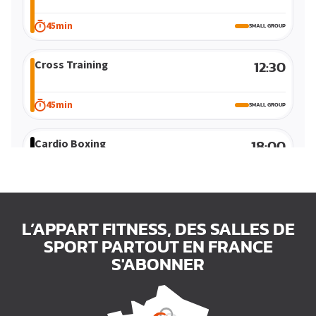
Cardio
Cours vidéos
45min
SMALL GROUP
Danse
Cross Training
Sports de combat
12:30
Méthode douce
45min
SMALL GROUP
Enfant/Teen
Cardio Boxing
18:00
45min
SPORTS DE COMBAT
Abdos Fessiers
18:45
L’APPART FITNESS, DES SALLES DE
SPORT PARTOUT EN FRANCE
45min
S'ABONNER
RENFO
HYROX
19:00