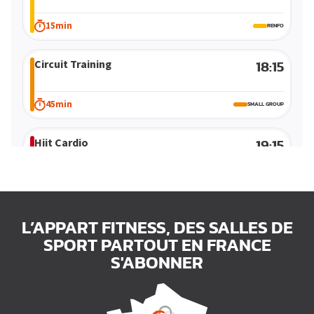
Méthode douce
Cours vidéos
15min
RENFO
Renfo
Circuit Training
18:15
45min
SMALL GROUP
Hiit Cardio
19:15
60min
CARDIO
L’APPART FITNESS, DES SALLES DE
SPORT PARTOUT EN FRANCE
S'ABONNER