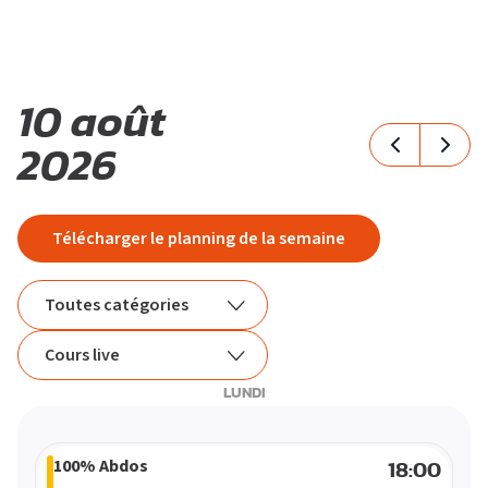
M
O
T
10 août
2026
I
V
É
S’ABONNER
PLATEAU MUSCU-CARDIO
FORMULE D’ABONNEMENT
COURS COLLECTIFS
APPLI JOY
SMALL GROUP
COACHING PERSONNALISÉ
Télécharger le planning de la semaine
BLOG
DEVENIR FRANCHISÉ L’APPART FITNESS
Toutes catégories
Toutes catégories
Cours live
LUNDI
Cardio
Tous les cours
Small Group
Cours live
100% Abdos
18:00