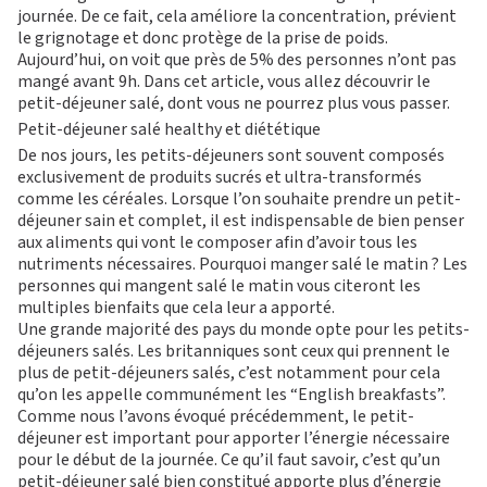
journée. De ce fait, cela améliore la concentration, prévient
le grignotage et donc protège de la prise de poids.
Aujourd’hui, on voit que près de 5% des personnes n’ont pas
mangé avant 9h. Dans cet article, vous allez découvrir le
petit-déjeuner salé, dont vous ne pourrez plus vous passer.
Petit-déjeuner salé healthy et diététique
De nos jours, les petits-déjeuners sont souvent composés
exclusivement de produits sucrés et ultra-transformés
comme les céréales. Lorsque l’on souhaite prendre un petit-
déjeuner sain et complet, il est indispensable de bien penser
aux aliments qui vont le composer afin d’avoir tous les
nutriments nécessaires. Pourquoi manger salé le matin ? Les
M
O
T
personnes qui mangent salé le matin vous citeront les
multiples bienfaits que cela leur a apporté.
Une grande majorité des pays du monde opte pour les petits-
I
V
É
déjeuners salés. Les britanniques sont ceux qui prennent le
S’ABONNER
PLATEAU MUSCU-CA
plus de petit-déjeuners salés, c’est notamment pour cela
FORMULE D’ABONNEMENT
COURS COLLECTIFS
qu’on les appelle communément les “English breakfasts”.
APPLI JOY
SMALL GROUP
Comme nous l’avons évoqué précédemment, le petit-
COACHING PERSONNA
déjeuner est important pour apporter l’énergie nécessaire
BLOG
pour le début de la journée. Ce qu’il faut savoir, c’est qu’un
DEVENIR FRANCHISÉ L’APPART FITNESS
petit-déjeuner salé bien constitué apporte plus d’énergie