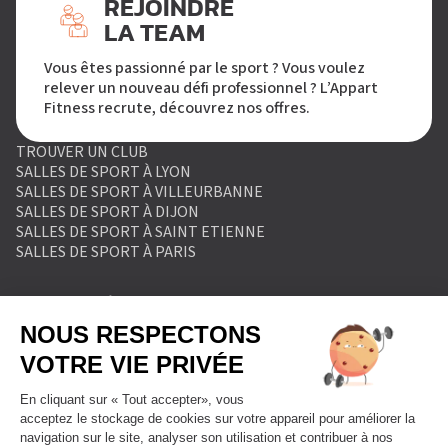
REJOINDRE
LA TEAM
Vous êtes passionné par le sport ? Vous voulez
relever un nouveau défi professionnel ? L’Appart
Fitness recrute, découvrez nos offres.
TROUVER UN CLUB
SALLES DE SPORT À LYON
SALLES DE SPORT À VILLEURBANNE
SALLES DE SPORT À DIJON
SALLES DE SPORT À SAINT ETIENNE
SALLES DE SPORT À PARIS
MENTIONS LÉGALES
POLITIQUE DE PROTECTION DES DONNÉES
POLITIQUE COOKIES
CONDITIONS GÉNÉRALES DE VENTE
RÈGLEMENT INTÉRIEUR
FORMULAIRE DE RETRACTATION
FORMULAIRE DE RÉSILIATION