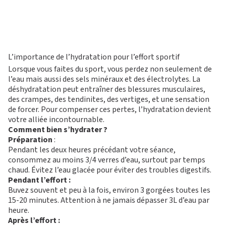
M
O
T
I
V
É
S’ABONNER
PLATEAU MUSCU-CA
FORMULE D’ABONNEMENT
COURS COLLECTIFS
APPLI JOY
SMALL GROUP
COACHING PERSONNA
L’importance de l’hydratation pour l’effort sportif
BLOG
Lorsque vous faites du sport, vous perdez non seulement de
DEVENIR FRANCHISÉ L’APPART FITNESS
l’eau mais aussi des sels minéraux et des électrolytes. La
déshydratation peut entraîner des blessures musculaires,
des crampes, des tendinites, des vertiges, et une sensation
de forcer. Pour compenser ces pertes, l’hydratation devient
votre alliée incontournable.
Comment bien s’hydrater ?
Préparation
:
Pendant les deux heures précédant votre séance,
consommez au moins 3/4 verres d’eau, surtout par temps
chaud. Évitez l’eau glacée pour éviter des troubles digestifs.
Pendant l’effort :
Buvez souvent et peu à la fois, environ 3 gorgées toutes les
15-20 minutes. Attention à ne jamais dépasser 3L d’eau par
heure.
Après l’effort :