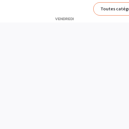
Toutes catég
VENDREDI
Toutes ca
Small Gro
PLATEAU MUSCU-CARDIO
BLOG