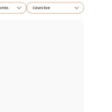
ories
Cours live
tégories
Tous les cours
up
Cours live
Cours vidéos